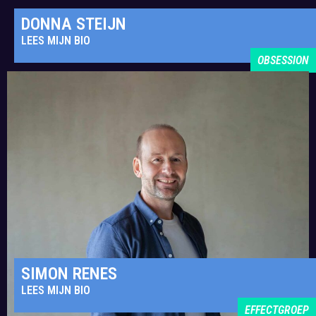
DONNA STEIJN
LEES MIJN BIO
OBSESSION
SIMON RENES
LEES MIJN BIO
EFFECTGROEP