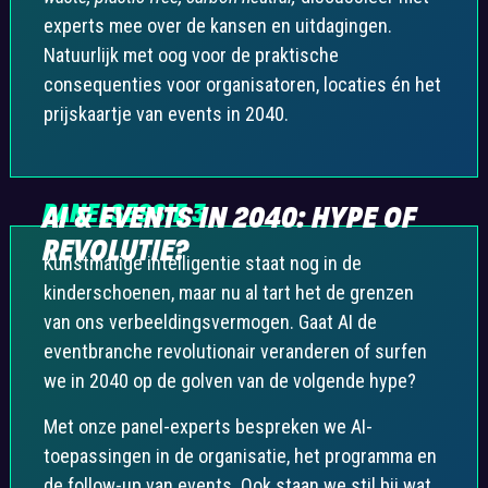
experts mee over de kansen en uitdagingen.
Natuurlijk met oog voor de praktische
consequenties voor organisatoren, locaties én het
prijskaartje van events in 2040.
PANELSESSIE 3
AI & EVENTS IN 2040: HYPE OF
REVOLUTIE?
Kunstmatige intelligentie staat nog in de
kinderschoenen, maar nu al tart het de grenzen
van ons verbeeldingsvermogen. Gaat AI de
eventbranche revolutionair veranderen of surfen
we in 2040 op de golven van de volgende hype?
Met onze panel-experts bespreken we AI-
toepassingen in de organisatie, het programma en
de follow-up van events. Ook staan we stil bij wat