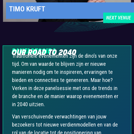
TIMO KRUFT
NEXT VENUE
PANELSESSIE 1
OUR ROAD TO 2040
Traditionele evenementen zijn de dino’s van onze
tijd. Om van waarde te blijven zijn er nieuwe
manieren nodig om te inspireren, ervaringen te
bieden en connecties te genereren. Maar hoe?
Verken in deze panelsessie met ons de trends in
de branche en
de manier waarop evenementen er
in 2040 uitzien.
Van verschuivende verwachtingen van jouw
bezoekers tot nieuwe verdienmodellen en van de
rol van de locatie tot de positionering van