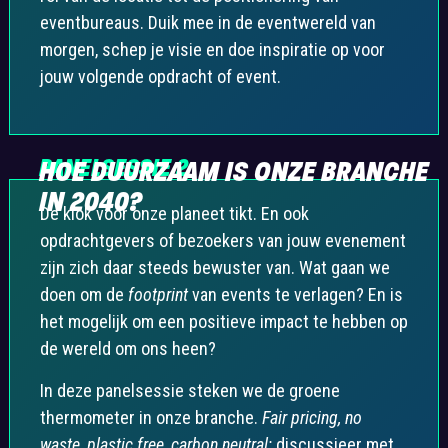
eventbureaus. Duik mee in de eventwereld van
morgen, schep je visie en doe inspiratie op voor
jouw volgende opdracht of event.
PANELSESSIE 2
HOE DUURZAAM IS ONZE BRANCHE
IN 2040?
De klok voor onze planeet tikt. En ook
opdrachtgevers of bezoekers van jouw evenement
zijn zich daar steeds bewuster van. Wat gaan we
doen om de
footprint
van events te verlagen? En is
het mogelijk om een positieve impact te hebben op
de wereld om ons heen?
In deze panelsessie steken we de groene
thermometer in onze branche.
Fair pricing, no
waste, plastic free, carbon neutral;
discussieer met