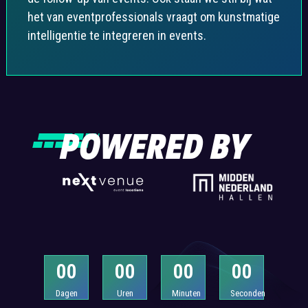
het van eventprofessionals vraagt om kunstmatige
intelligentie te integreren in events.
POWERED BY
0
0
0
0
0
0
0
0
Dagen
Uren
Minuten
Seconden