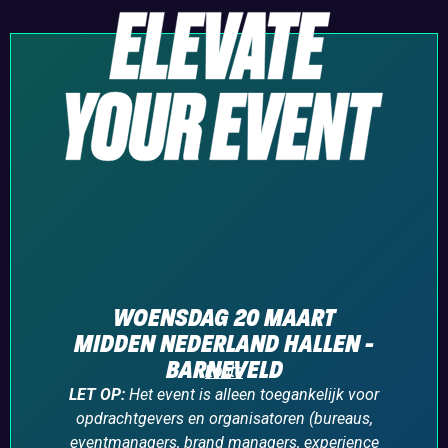
WOENSDAG 20 MAART
MIDDEN NEDERLAND HALLEN -
BARNEVELD
Route
LET OP:
Het event is alleen toegankelijk voor
opdrachtgevers en organisatoren (bureaus,
eventmanagers, brand managers, experience